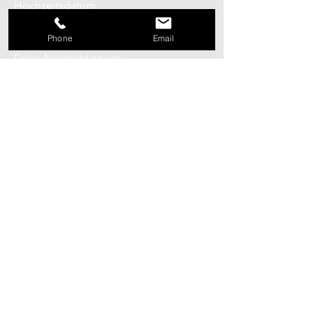
Hochzeitsdatum
Phone
Email
Deine Nachricht an uns:
Absenden
Hauptstraße 57
2531 Gaaden
Österreich