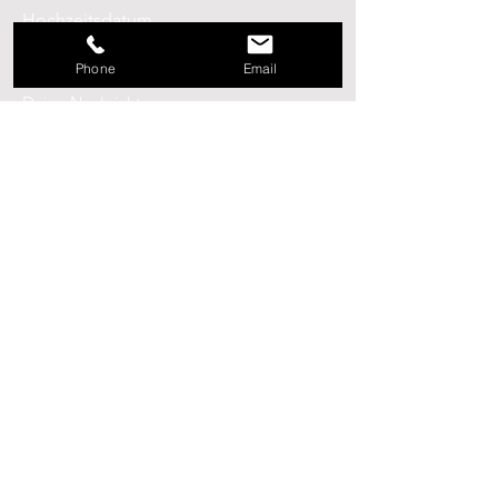
Hochzeitsdatum
Phone
Email
Deine Nachricht an uns:
Absenden
Hauptstraße 57
2531 Gaaden
Österreich