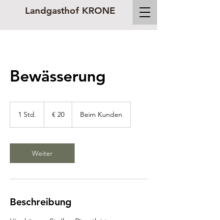
Landgasthof KRONE
Bewässerung
20
Euro
1 Std.
1
€ 20
Beim Kunden
S
t
d
Weiter
Beschreibung